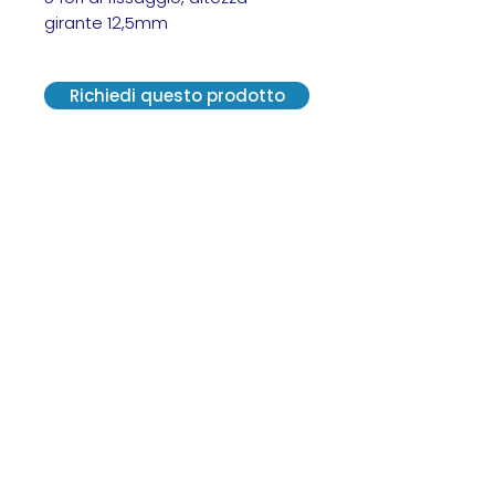
girante 12,5mm
Richiedi questo prodotto
VE.R.A. Vendite Ricambi Assistenze S.r.l.
Via G. Carducci, 13 - 20841 Carate
Brianza (MB)
C. F. 12300570152 - SDI M5UXCR1
P. IVA 02814550964
2021© Tutti i diritti riservati.
Creato da Centro Grafico Pirola
vera2@veraricambi.com