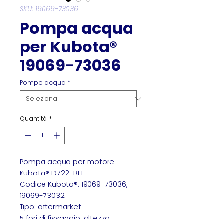
SKU: 19069-73036
Pompa acqua
per Kubota®
19069-73036
Pompe acqua
*
Quantità
*
Pompa acqua per motore
Kubota® D722-BH
Codice Kubota®: 19069-73036,
19069-73032
Tipo: aftermarket
5 fori di fissaggio, altezza