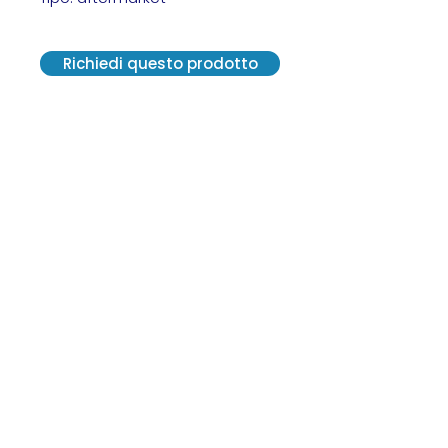
Richiedi questo prodotto
VE.R.A. Vendite Ricambi Assistenze S.r.l.
Via G. Carducci, 13 - 20841 Carate
Brianza (MB)
C. F. 12300570152 - SDI M5UXCR1
P. IVA 02814550964
2021© Tutti i diritti riservati.
Creato da Centro Grafico Pirola
vera2@veraricambi.com
+39 0362 915 144