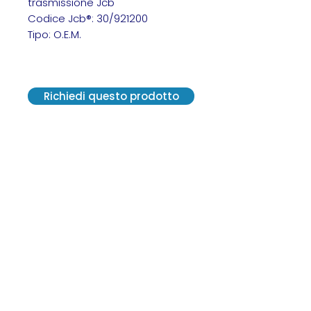
trasmissione Jcb
Codice Jcb®: 30/921200
Tipo: O.E.M.
Scambiatore Jcb 30/921200
Richiedi questo prodotto
VE.R.A. Vendite Ricambi Assistenze S.r.l.
Via G. Carducci, 13 - 20841 Carate
Brianza (MB)
C. F. 12300570152 - SDI M5UXCR1
P. IVA 02814550964
2021© Tutti i diritti riservati.
Creato da Centro Grafico Pirola