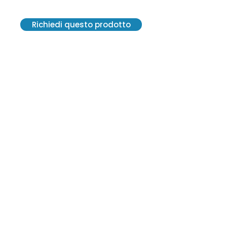
Richiedi questo prodotto
VE.R.A. Vendite Ricambi Assistenze S.r.l.
Via G. Carducci, 13 - 20841 Carate
Brianza (MB)
C. F. 12300570152 - SDI M5UXCR1
P. IVA 02814550964
2021© Tutti i diritti riservati.
Creato da Centro Grafico Pirola
vera2@veraricambi.com
+39 0362 915 144