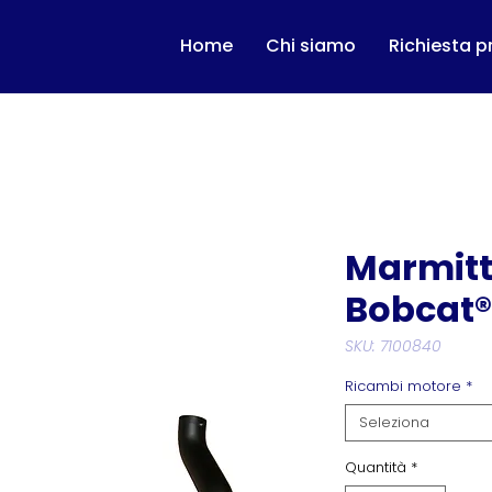
Home
Chi siamo
Richiesta p
Marmitt
Bobcat®
SKU: 7100840
Ricambi motore
*
Seleziona
Quantità
*