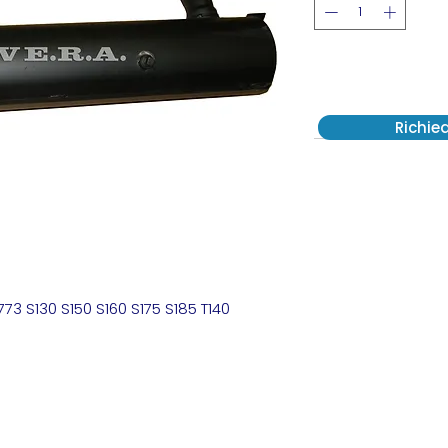
Richie
73 S130 S150 S160 S175 S185 T140