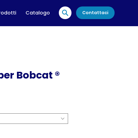
rodotti
Catalogo
Contattaci
i per Bobcat ®
6