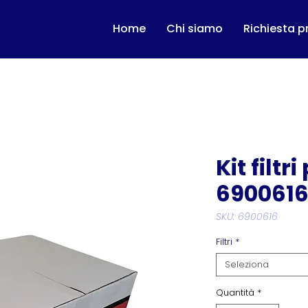
Home
Chi siamo
Richiesta p
Kit filtr
690061
SKU: 6900616
Filtri
*
Seleziona
Quantità
*