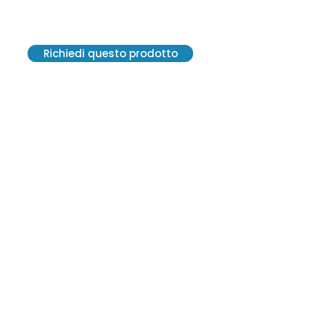
Boccola Jcb 808/10006
Richiedi questo prodotto
VE.R.A. Vendite Ricambi Assistenze S.r.l.
Via G. Carducci, 13 - 20841 Carate
Brianza (MB)
C. F. 12300570152 - SDI M5UXCR1
P. IVA 02814550964
2021© Tutti i diritti riservati.
Creato da Centro Grafico Pirola
vera2@veraricambi.com
+39 0362 915 144