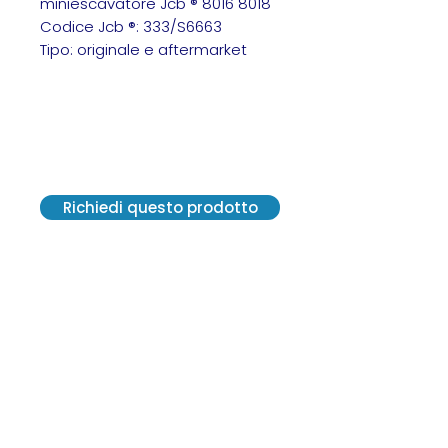
miniescavatore Jcb ® 8016 8018
Codice Jcb ®: 333/S6663
Tipo: originale e aftermarket
Jcb 333/S6663 Jcb
333/S6663 Jcb 333/S6663 Jcb
333/S6663 Jcb 333/S6663 Jcb
333/S6663
Richiedi questo prodotto
VE.R.A. Vendite Ricambi Assistenze S.r.l.
Via G. Carducci, 13 - 20841 Carate
Brianza (MB)
C. F. 12300570152 - SDI M5UXCR1
P. IVA 02814550964
2021© Tutti i diritti riservati.