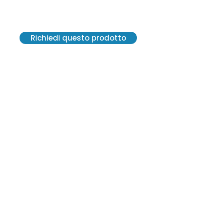
Bobcat 6657635
Richiedi questo prodotto
VE.R.A. Vendite Ricambi Assistenze S.r.l.
Via G. Carducci, 13 - 20841 Carate
Brianza (MB)
C. F. 12300570152 - SDI M5UXCR1
P. IVA 02814550964
2021© Tutti i diritti riservati.
Creato da Centro Grafico Pirola
vera2@veraricambi.com
+39 0362 915 144