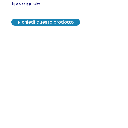
Tipo: originale
Richiedi questo prodotto
VE.R.A. Vendite Ricambi Assistenze S.r.l.
Via G. Carducci, 13 - 20841 Carate
Brianza (MB)
C. F. 12300570152 - SDI M5UXCR1
P. IVA 02814550964
2021© Tutti i diritti riservati.
Creato da Centro Grafico Pirola
vera2@veraricambi.com
+39 0362 915 144