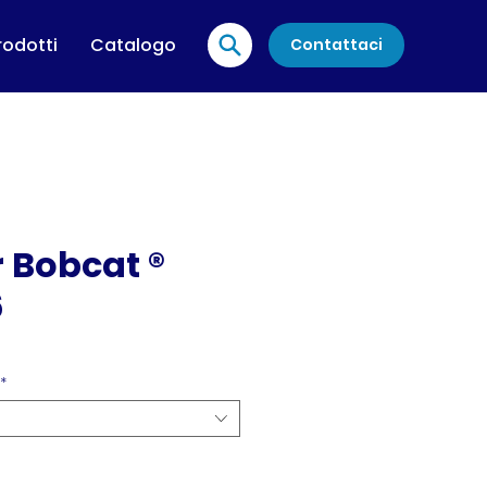
rodotti
Catalogo
Contattaci
r Bobcat ®
6
*