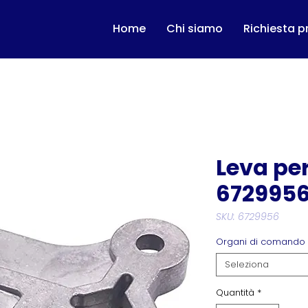
Home
Chi siamo
Richiesta p
Leva pe
672995
SKU: 6729956
Organi di comando
Seleziona
Quantità
*