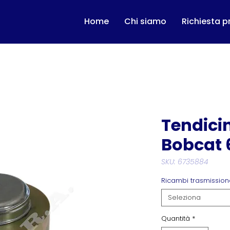
Home
Chi siamo
Richiesta p
Tendici
Bobcat 
SKU: 6735884
Ricambi trasmission
Seleziona
Quantità
*