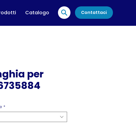
rodotti
Catalogo
Contattaci
nghia per
6735884
e
*