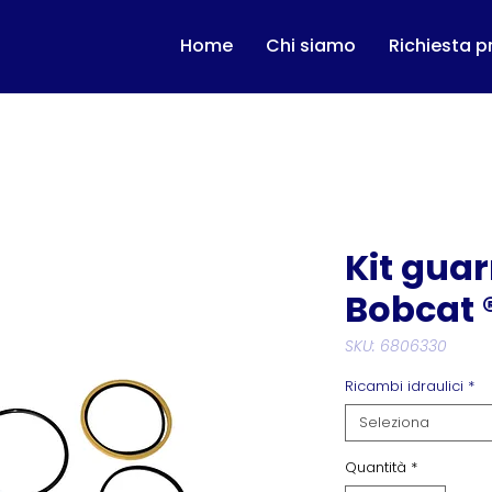
Home
Chi siamo
Richiesta p
Kit guar
Bobcat 
SKU: 6806330
Ricambi idraulici
*
Seleziona
Quantità
*