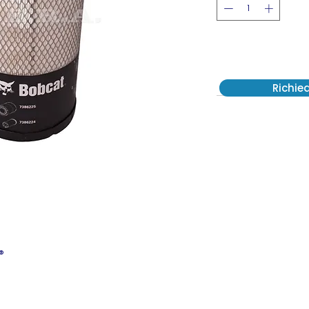
Richie
®