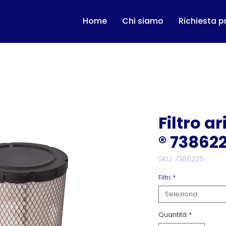
Home
Chi siamo
Richiesta p
Filtro a
® 73862
SKU: 7386225
Filtri
*
Seleziona
Quantità
*