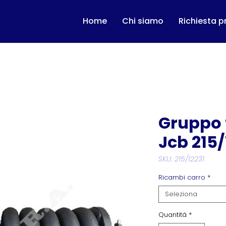
Home
Chi siamo
Richiesta p
Gruppo 
Jcb 215/
SKU: 215/12231
Ricambi carro
*
Seleziona
Quantità
*