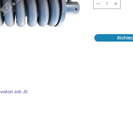
Richie
vatori Jcb JS
2231