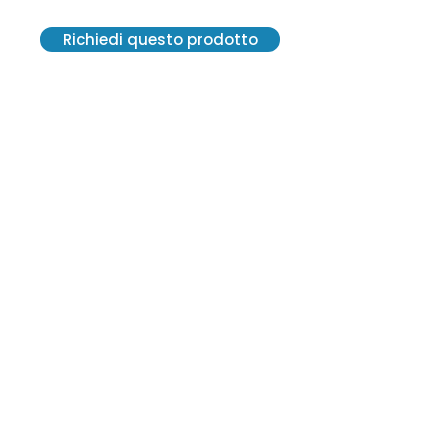
Richiedi questo prodotto
VE.R.A. Vendite Ricambi Assistenze S.r.l.
Via G. Carducci, 13 - 20841 Carate
Brianza (MB)
C. F. 12300570152 - SDI M5UXCR1
P. IVA 02814550964
2021© Tutti i diritti riservati.
Creato da Centro Grafico Pirola
vera2@veraricambi.com
+39 0362 915 144
+39 0362 915 142