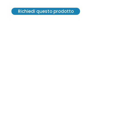
Richiedi questo prodotto
VE.R.A. Vendite Ricambi Assistenze S.r.l.
Via G. Carducci, 13 - 20841 Carate
Brianza (MB)
C. F. 12300570152 - SDI M5UXCR1
P. IVA 02814550964
2021© Tutti i diritti riservati.
Creato da Centro Grafico Pirola
vera2@veraricambi.com
+39 0362 915 144
+39 0362 915 142