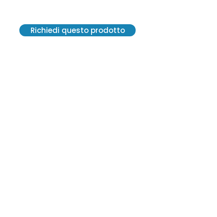
Richiedi questo prodotto
VE.R.A. Vendite Ricambi Assistenze S.r.l.
Via G. Carducci, 13 - 20841 Carate
Brianza (MB)
C. F. 12300570152 - SDI M5UXCR1
P. IVA 02814550964
2021© Tutti i diritti riservati.
Creato da Centro Grafico Pirola
vera2@veraricambi.com
+39 0362 915 144